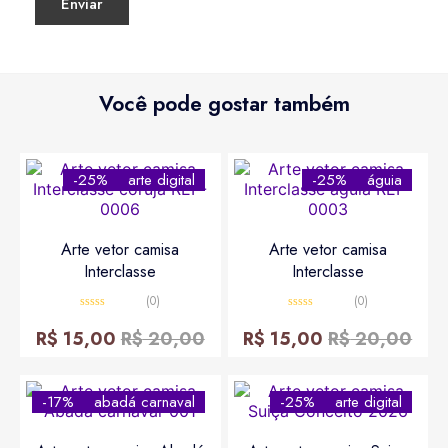
Você pode gostar também
-25%
arte digital
-25%
águia
Arte vetor camisa
Arte vetor camisa
Interclasse
Interclasse
(0)
(0)
Avaliação
Avaliação
0
0
R$
15,00
R$
20,00
R$
15,00
R$
20,00
de
de
5
5
-17%
abadá carnaval
-25%
arte digital