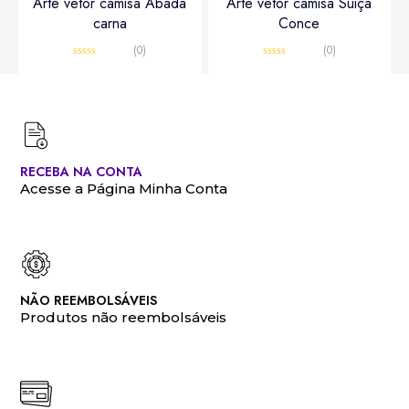
Arte vetor camisa Abadá
Arte vetor camisa Suiça
carna
Conce
(0)
(0)
Avaliação
Avaliação
0
0
R$
10,00
R$
12,00
R$
15,00
R$
20,00
de
de
5
5
RECEBA NA CONTA
Acesse a Página Minha Conta
NÃO REEMBOLSÁVEIS
Produtos não reembolsáveis