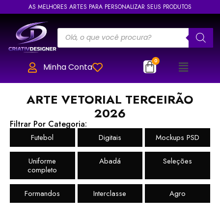
AS MELHORES ARTES PARA PERSONALIZAR SEUS PRODUTOS
Minha Conta
ARTE VETORIAL TERCEIRÃO
2026
Filtrar Por Categoria:
Futebol
Digitais
Mockups PSD
Uniforme
Abadá
Seleções
completo
Formandos
Interclasse
Agro