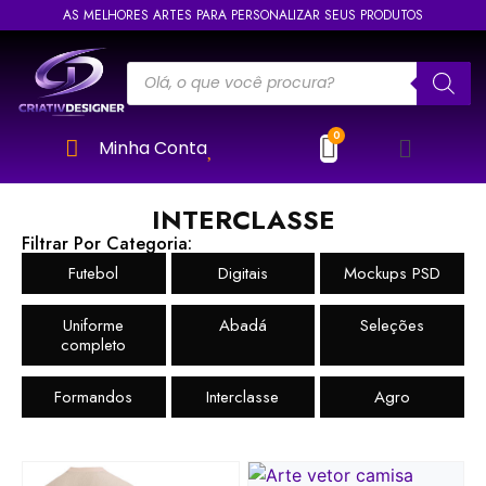
AS MELHORES ARTES PARA PERSONALIZAR SEUS PRODUTOS
Minha Conta
INTERCLASSE
Filtrar Por Categoria:
Futebol
Digitais
Mockups PSD
Uniforme
Abadá
Seleções
completo
Formandos
Interclasse
Agro