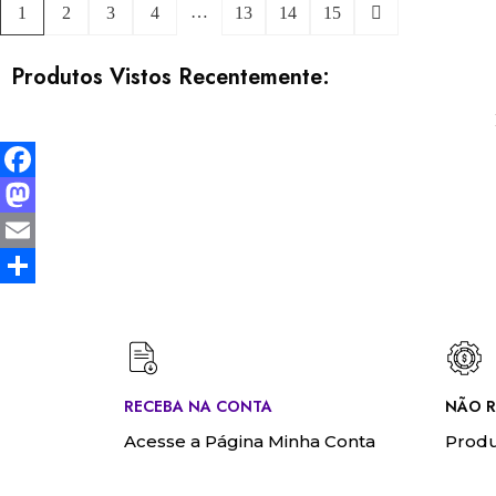
…
1
2
3
4
13
14
15
Produtos Vistos Recentemente:
Facebook
Mastodon
Email
Share
RECEBA NA CONTA
NÃO R
Acesse a Página Minha Conta
Produ