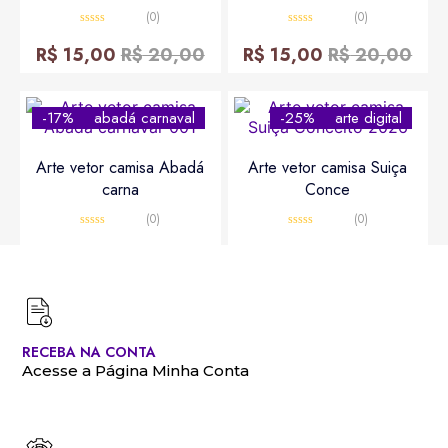
(0)
(0)
Avaliação
Avaliação
0
0
R$
15,00
R$
20,00
R$
15,00
R$
20,00
de
de
5
5
-17%
abadá carnaval
-25%
arte digital
Arte vetor camisa Abadá
Arte vetor camisa Suiça
carna
Conce
(0)
(0)
Avaliação
Avaliação
0
0
R$
10,00
R$
12,00
R$
15,00
R$
20,00
de
de
5
5
RECEBA NA CONTA
Acesse a Página Minha Conta