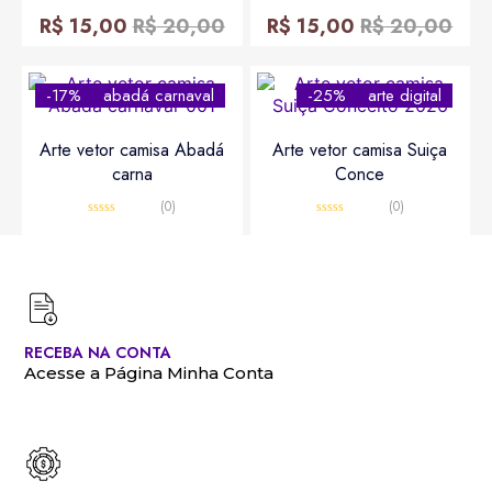
Avaliação
Avaliação
0
0
R$
15,00
R$
20,00
R$
15,00
R$
20,00
de
de
5
5
-17%
abadá carnaval
-25%
arte digital
Arte vetor camisa Abadá
Arte vetor camisa Suiça
carna
Conce
(0)
(0)
Avaliação
Avaliação
0
0
R$
10,00
R$
12,00
R$
15,00
R$
20,00
de
de
5
5
RECEBA NA CONTA
Acesse a Página Minha Conta