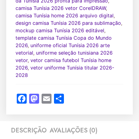
da Tunísia 2026 pronta para impressão
,
camisa Tunísia 2026 vetor CorelDRAW
,
camisa Tunísia home 2026 arquivo digital
,
design camisa Tunísia 2026 para sublimação
,
mockup camisa Tunísia 2026 editável
,
template camisa Tunísia Copa do Mundo
2026
,
uniforme oficial Tunísia 2026 arte
vetorial
,
uniforme seleção tunisiana 2026
vetor
,
vetor camisa futebol Tunísia home
2026
,
vetor uniforme Tunísia titular 2026-
2028
Facebook
Mastodon
Email
Share
DESCRIÇÃO
AVALIAÇÕES (0)