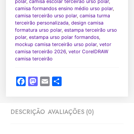
polar
,
camisa escolar terceirão urso polar
,
camisa formandos ensino médio urso polar
,
camisa terceirão urso polar
,
camisa turma
terceirão personalizada
,
design camisa
formatura urso polar
,
estampa terceirão urso
polar
,
estampa urso polar formandos
,
mockup camisa terceirão urso polar
,
vetor
camisa terceirão 2026
,
vetor CorelDRAW
camisa terceirão
Facebook
Mastodon
Email
Share
DESCRIÇÃO
AVALIAÇÕES (0)