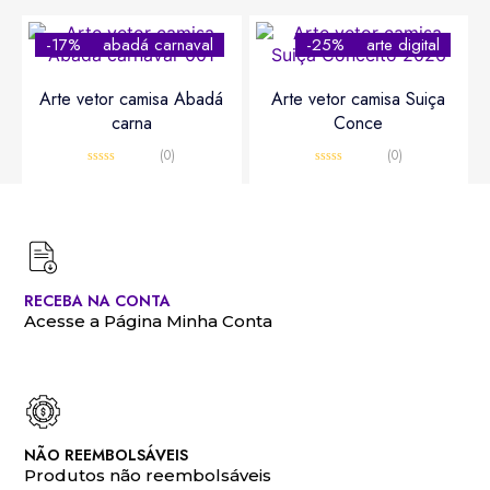
-17%
abadá carnaval
-25%
arte digital
Arte vetor camisa Abadá
Arte vetor camisa Suiça
carna
Conce
(0)
(0)
Avaliação
Avaliação
0
0
R$
10,00
R$
12,00
R$
15,00
R$
20,00
de
de
5
5
RECEBA NA CONTA
Acesse a Página Minha Conta
NÃO REEMBOLSÁVEIS
Produtos não reembolsáveis