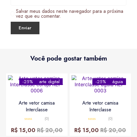
Salvar meus dados neste navegador para a próxima
vez que eu comentar.
Você pode gostar também
-25%
arte digital
-25%
águia
Arte vetor camisa
Arte vetor camisa
Interclasse
Interclasse
(0)
(0)
Avaliação
Avaliação
0
0
R$
15,00
R$
20,00
R$
15,00
R$
20,00
de
de
5
5