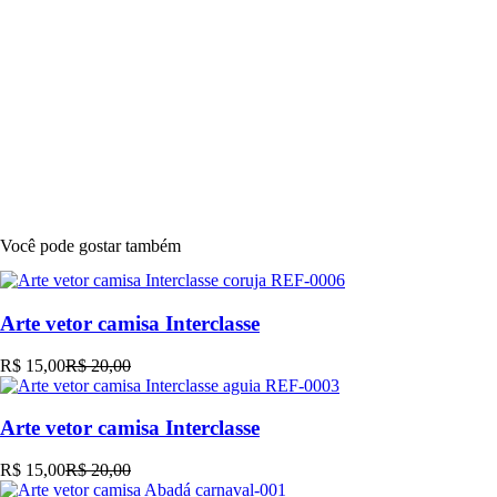
Você pode gostar também
Arte vetor camisa Interclasse
R$
15,00
R$
20,00
O
O
preço
preço
original
atual
Arte vetor camisa Interclasse
era:
é:
R$ 20,00.
R$ 15,00.
R$
15,00
R$
20,00
O
O