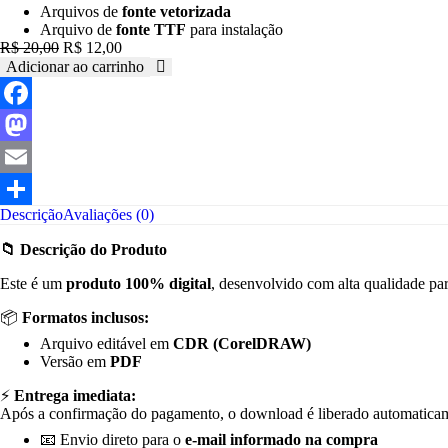
Arquivos de
fonte vetorizada
Arquivo de
fonte TTF
para instalação
O
O
R$
20,00
R$
12,00
preço
preço
Adicionar ao carrinho
Arte
original
atual
vetor
era:
é:
camisa
R$ 20,00.
R$ 12,00.
Facebook
Terceirão
estatua
Mastodon
0059
quantidade
Email
Descrição
Avaliações (0)
Share
📁 Descrição do Produto
Este é um
produto 100% digital
, desenvolvido com alta qualidade par
📦
Formatos inclusos:
Arquivo editável em
CDR (CorelDRAW)
Versão em
PDF
⚡
Entrega imediata:
Após a confirmação do pagamento, o download é liberado automatica
📧 Envio direto para o
e-mail informado na compra