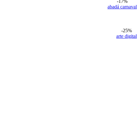
-17%
abadá carnaval
-25%
arte digital