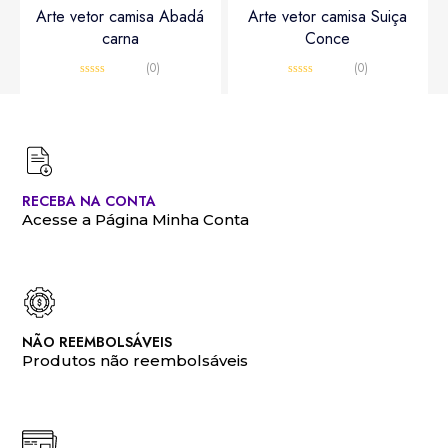
Arte vetor camisa Abadá
Arte vetor camisa Suiça
carna
Conce
(0)
(0)
Avaliação
Avaliação
0
0
R$
10,00
R$
12,00
R$
15,00
R$
20,00
de
de
5
5
RECEBA NA CONTA
Acesse a Página Minha Conta
NÃO REEMBOLSÁVEIS
Produtos não reembolsáveis