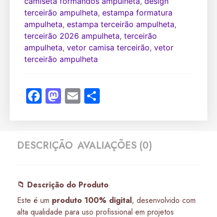
camiseta formandos ampulheta
,
design
terceirão ampulheta
,
estampa formatura
ampulheta
,
estampa terceirão ampulheta
,
terceirão 2026 ampulheta
,
terceirão
ampulheta
,
vetor camisa terceirão
,
vetor
terceirão ampulheta
Facebook
Mastodon
Email
Share
DESCRIÇÃO
AVALIAÇÕES (0)
📁 Descrição do Produto
Este é um
produto 100% digital
, desenvolvido com
alta qualidade para uso profissional em projetos