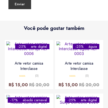
Você pode gostar também
-25%
arte digital
-25%
águia
Arte vetor camisa
Arte vetor camisa
Interclasse
Interclasse
(0)
(0)
Avaliação
Avaliação
0
0
R$
15,00
R$
20,00
R$
15,00
R$
20,00
de
de
5
5
-17%
abadá carnaval
-25%
arte digital