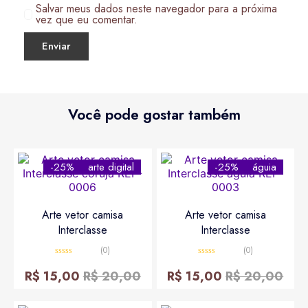
Salvar meus dados neste navegador para a próxima
vez que eu comentar.
Você pode gostar também
-25%
arte digital
-25%
águia
Arte vetor camisa
Arte vetor camisa
Interclasse
Interclasse
(0)
(0)
Avaliação
Avaliação
0
0
R$
15,00
R$
20,00
R$
15,00
R$
20,00
de
de
5
5