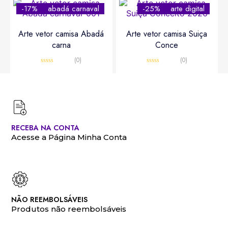
-17%
abadá carnaval
-25%
arte digital
Arte vetor camisa Abadá
Arte vetor camisa Suiça
carna
Conce
(0)
(0)
Avaliação
Avaliação
0
0
R$
10,00
R$
12,00
R$
15,00
R$
20,00
de
de
5
5
RECEBA NA CONTA
Acesse a Página Minha Conta
NÃO REEMBOLSÁVEIS
Produtos não reembolsáveis