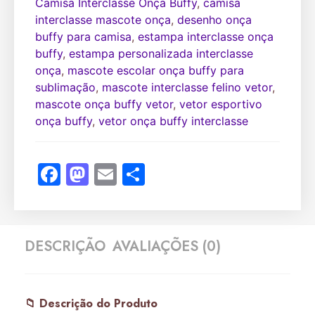
Camisa Interclasse Onça Buffy
,
camisa
interclasse mascote onça
,
desenho onça
buffy para camisa
,
estampa interclasse onça
buffy
,
estampa personalizada interclasse
onça
,
mascote escolar onça buffy para
sublimação
,
mascote interclasse felino vetor
,
mascote onça buffy vetor
,
vetor esportivo
onça buffy
,
vetor onça buffy interclasse
Facebook
Mastodon
Email
Share
DESCRIÇÃO
AVALIAÇÕES (0)
📁 Descrição do Produto