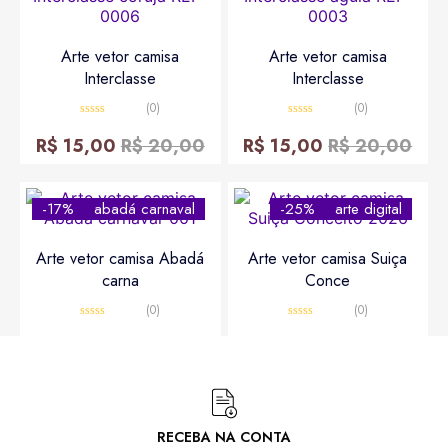
Arte vetor camisa
Arte vetor camisa
Interclasse
Interclasse
(0)
(0)
Avaliação
Avaliação
0
0
R$
15,00
R$
20,00
R$
15,00
R$
20,00
de
de
5
5
-17%
abadá carnaval
-25%
arte digital
Arte vetor camisa Abadá
Arte vetor camisa Suiça
carna
Conce
(0)
(0)
Avaliação
Avaliação
0
0
R$
10,00
R$
12,00
R$
15,00
R$
20,00
de
de
5
5
RECEBA NA CONTA