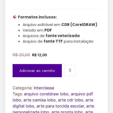
Avaliado
1
como
5.00
de 5, com
baseado em
avaliação de
cliente
Formatos inclusos:
Arquivo editável em
CDR (CorelDRAW)
Versão em
PDF
Arquivos de
fonte vetorizada
Arquivo de
fonte TTF
para instalação
R$
20,00
R$
12,00
Adicionar ao carrinho
Categoria:
Interclasse
Tags:
arquivo coreldraw lobo
,
arquivo pdf
lobo
,
arte camisa lobo
,
arte cdr lobo
,
arte
digital lobo
,
arte para torcida escolar
,
arte
personalizada lobo
,
arte pronta lobo
,
arte