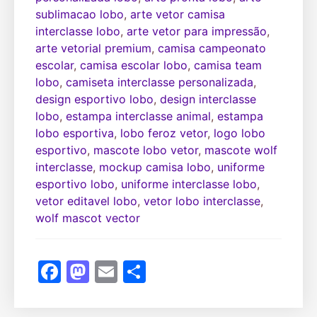
sublimacao lobo
,
arte vetor camisa
interclasse lobo
,
arte vetor para impressão
,
arte vetorial premium
,
camisa campeonato
escolar
,
camisa escolar lobo
,
camisa team
lobo
,
camiseta interclasse personalizada
,
design esportivo lobo
,
design interclasse
lobo
,
estampa interclasse animal
,
estampa
lobo esportiva
,
lobo feroz vetor
,
logo lobo
esportivo
,
mascote lobo vetor
,
mascote wolf
interclasse
,
mockup camisa lobo
,
uniforme
esportivo lobo
,
uniforme interclasse lobo
,
vetor editavel lobo
,
vetor lobo interclasse
,
wolf mascot vector
Facebook
Mastodon
Email
Share