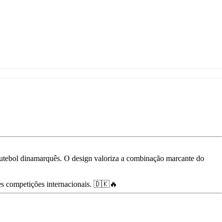
utebol
dinamarquês.
O
design
valoriza
a
combinação
marcante
do
es
competições
internacionais. 🇩🇰🔥