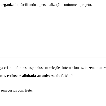
a
organizada
,
facilitando
a
personalização
conforme
o
projeto.
eja
criar
uniformes
inspirados
em
seleções
internacionais,
trazendo
um
v
ente,
estilosa
e
alinhada
ao
universo
do
futebol
.
e
sem
custos
com
frete.