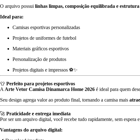
O
arquivo
possui
linhas
limpas,
composição
equilibrada
e
estrutur
Ideal
para:
Camisas
esportivas
personalizadas
Projetos
de
uniformes
de
futebol
Materiais
gráficos
esportivos
Personalização
de
produtos
Projetos
digitais
e
impressos ⚽✨
👕
Perfeito
para
projetos
esportivos
A
Arte
Vetor
Camisa
Dinamarca
Home
2026
é
ideal
para
quem
des
Seu
design
agrega
valor
ao
produto
final,
tornando
a
camisa
mais
atra
🚀
Praticidade
e
entrega
imediata
Por
ser
um
arquivo
digital,
você
recebe
tudo
rapidamente,
sem
espera
Vantagens
do
arquivo
digital: