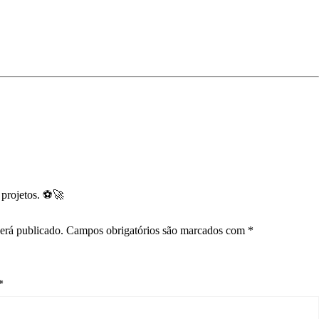
s
projetos. ⚽🚀
erá publicado.
Campos obrigatórios são marcados com
*
*