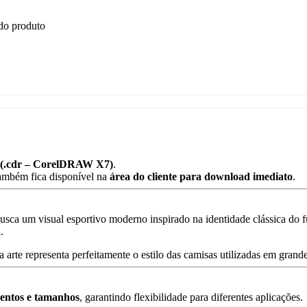
 do produto
(.
cdr –
CorelDRAW
X7)
.
ambém
fica
disponível
na
área
do
cliente
para
download
imediato
.
usca
um
visual
esportivo
moderno
inspirado
na
identidade
clássica
do
f
a
.
sa
arte
representa
perfeitamente
o
estilo
das
camisas
utilizadas
em
grand
mentos
e
tamanhos
,
garantindo
flexibilidade
para
diferentes
aplicações.