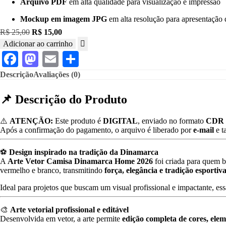
Arquivo PDF
em alta qualidade para visualização e impressão
Mockup em imagem JPG
em alta resolução para apresentação
O
O
R$
25,00
R$
15,00
preço
preço
Adicionar ao carrinho
Arte
original
atual
Facebook
Mastodon
Email
Share
Vetor
era:
é:
Camisa
R$ 25,00.
R$ 15,00.
Descrição
Avaliações (0)
Dinamarca
Home
2026
📌
Descrição
do
Produto
quantidade
⚠️
ATENÇÃO:
Este
produto
é
DIGITAL
,
enviado
no
formato
CDR 
Após
a
confirmação
do
pagamento,
o
arquivo
é
liberado
por
e-
mail
e
t
⚽
Design
inspirado
na
tradição
da
Dinamarca
A
Arte
Vetor
Camisa
Dinamarca
Home
2026
foi
criada
para
quem
b
vermelho
e
branco,
transmitindo
força,
elegância
e
tradição
esportiv
Ideal
para
projetos
que
buscam
um
visual
profissional
e
impactante,
es
🎨
Arte
vetorial
profissional
e
editável
Desenvolvida
em
vetor,
a
arte
permite
edição
completa
de
cores,
ele