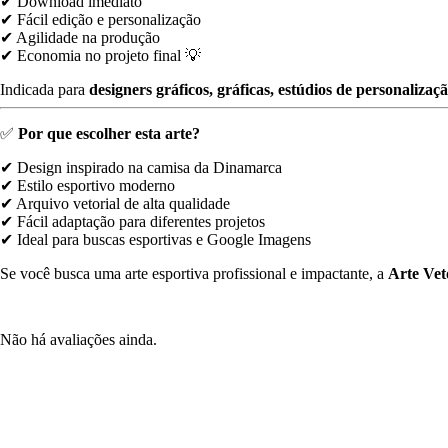
✔
Download
imediato
✔
Fácil
edição
e
personalização
✔
Agilidade
na
produção
✔
Economia
no
projeto
final 💡
Indicada
para
designers
gráficos,
gráficas,
estúdios
de
personalizaç
✅
Por
que
escolher
esta
arte?
✔
Design
inspirado
na
camisa
da
Dinamarca
✔
Estilo
esportivo
moderno
✔
Arquivo
vetorial
de
alta
qualidade
✔
Fácil
adaptação
para
diferentes
projetos
✔
Ideal
para
buscas
esportivas
e
Google
Imagens
Se
você
busca
uma
arte
esportiva
profissional
e
impactante,
a
Arte
Ve
Não há avaliações ainda.