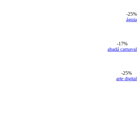
-25%
águia
-17%
abadá carnaval
-25%
arte digital