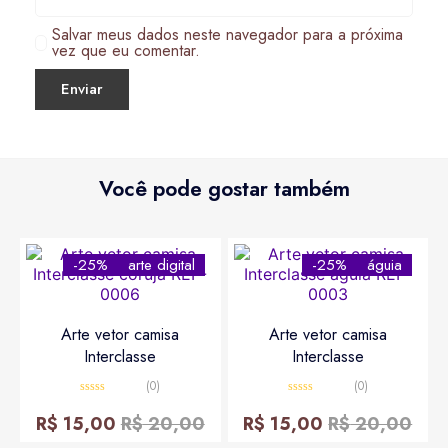
Salvar meus dados neste navegador para a próxima
vez que eu comentar.
Você pode gostar também
-25%
arte digital
-25%
águia
Arte vetor camisa
Arte vetor camisa
Interclasse
Interclasse
(0)
(0)
Avaliação
Avaliação
0
0
R$
15,00
R$
20,00
R$
15,00
R$
20,00
de
de
5
5