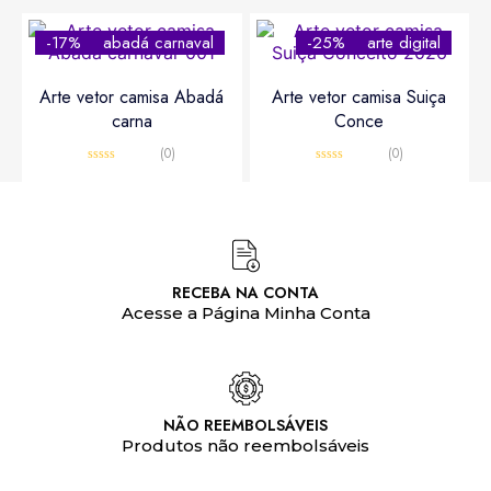
-17%
abadá carnaval
-25%
arte digital
Arte vetor camisa Abadá
Arte vetor camisa Suiça
carna
Conce
(0)
(0)
Avaliação
Avaliação
0
0
R$
10,00
R$
12,00
R$
15,00
R$
20,00
de
de
5
5
RECEBA NA CONTA
Acesse a Página Minha Conta
NÃO REEMBOLSÁVEIS
Produtos não reembolsáveis