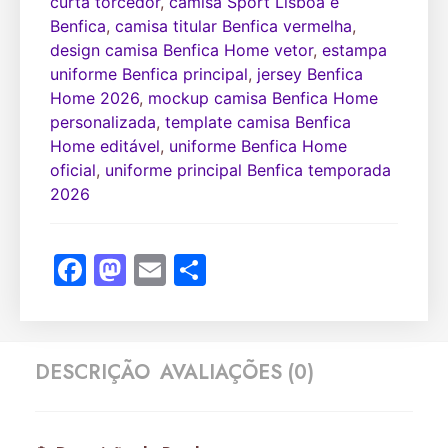
curta torcedor
,
camisa Sport Lisboa e
Benfica
,
camisa titular Benfica vermelha
,
design camisa Benfica Home vetor
,
estampa
uniforme Benfica principal
,
jersey Benfica
Home 2026
,
mockup camisa Benfica Home
personalizada
,
template camisa Benfica
Home editável
,
uniforme Benfica Home
oficial
,
uniforme principal Benfica temporada
2026
Facebook
Mastodon
Email
Share
DESCRIÇÃO
AVALIAÇÕES (0)