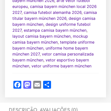
bayern münchen 2026
,
arte vetor futebol
europeu
,
camisa bayern münchen local 2026
2027
,
camisa futebol alemanha 2026
,
camisa
titular bayern münchen 2026
,
design camisa
bayern münchen
,
design uniforme futebol
2027
,
estampa camisa bayern münchen
,
layout camisa bayern münchen
,
mockup
camisa bayern münchen
,
template uniforme
bayern münchen
,
uniforme home bayern
münchen 2027
,
vetor camisa personalizada
bayern münchen
,
vetor esportivo bayern
münchen
,
vetor uniforme bayern münchen
Facebook
Mastodon
Email
Share
DESCRIÇÃO
AVALIAÇÕES (0)