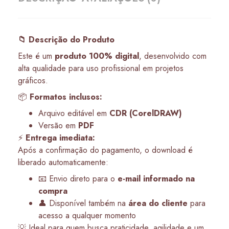
📁 Descrição do Produto
Este é um
produto 100% digital
, desenvolvido com
alta qualidade para uso profissional em projetos
gráficos.
📦
Formatos inclusos:
Arquivo editável em
CDR (CorelDRAW)
Versão em
PDF
⚡
Entrega imediata:
Após a confirmação do pagamento, o download é
liberado automaticamente:
📧 Envio direto para o
e-mail informado na
compra
👤 Disponível também na
área do cliente
para
acesso a qualquer momento
💡 Ideal para quem busca praticidade, agilidade e um