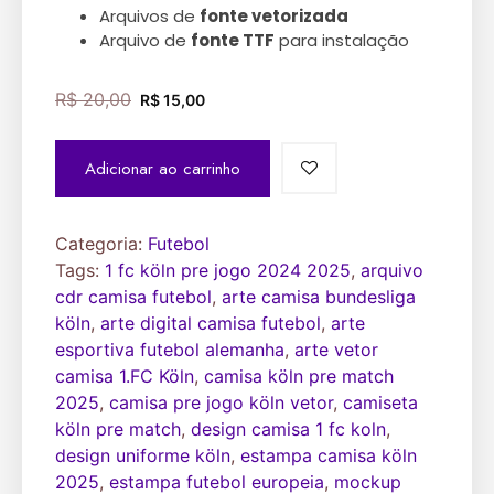
Arquivos de
fonte vetorizada
Arquivo de
fonte TTF
para instalação
R$
20,00
R$
15,00
Adicionar ao carrinho
Categoria:
Futebol
Tags:
1 fc köln pre jogo 2024 2025
,
arquivo
cdr camisa futebol
,
arte camisa bundesliga
köln
,
arte digital camisa futebol
,
arte
esportiva futebol alemanha
,
arte vetor
camisa 1.FC Köln
,
camisa köln pre match
2025
,
camisa pre jogo köln vetor
,
camiseta
köln pre match
,
design camisa 1 fc koln
,
design uniforme köln
,
estampa camisa köln
2025
,
estampa futebol europeia
,
mockup