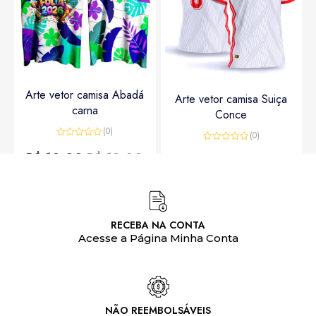
Arte vetor camisa Abadá
Arte vetor camisa Suiça
carna
Conce
(0)
(0)
Avaliação
Avaliação
0
R$
10,00
R$
12,00
0
R$
15,00
R$
20,00
de
de
5
5
RECEBA NA CONTA
Acesse a Página Minha Conta
NÃO REEMBOLSÁVEIS