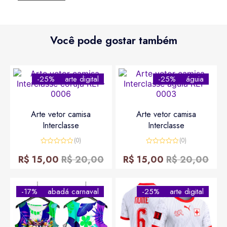
Você pode gostar também
-25%
arte digital
-25%
águia
Arte vetor camisa
Arte vetor camisa
Interclasse
Interclasse
(0)
(0)
Avaliação
Avaliação
0
0
R$
15,00
R$
20,00
R$
15,00
R$
20,00
de
de
5
5
-17%
abadá carnaval
-25%
arte digital