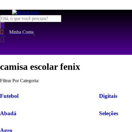
Pesquisar
produtos
Minha Conta
camisa escolar fenix
Filtrar Por Categoria:
Futebol
Digitais
Abadá
Seleções
Agro