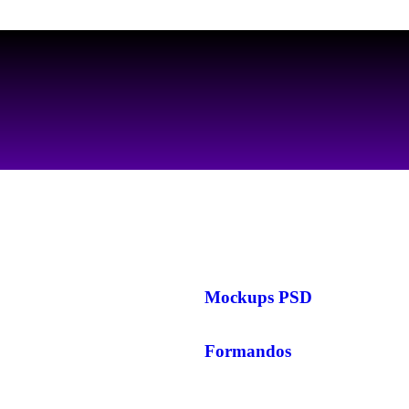
AS MELHORES ARTES PARA PERSONALIZAR SEUS PRODUTOS
Mockups PSD
Formandos