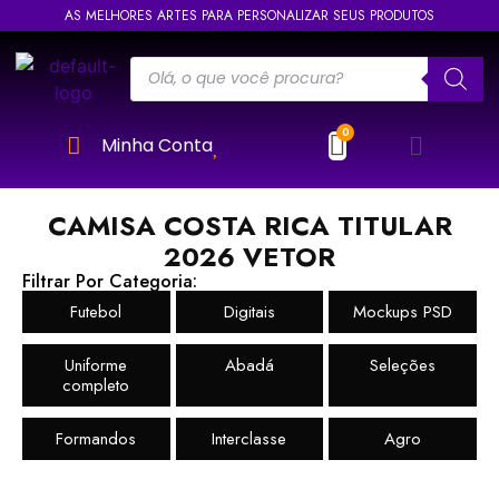
AS MELHORES ARTES PARA PERSONALIZAR SEUS PRODUTOS
Minha Conta
CAMISA COSTA RICA TITULAR
2026 VETOR
Filtrar Por Categoria:
Futebol
Digitais
Mockups PSD
Uniforme
Abadá
Seleções
completo
Formandos
Interclasse
Agro