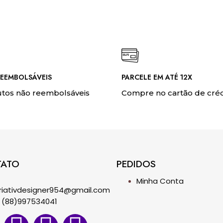
EEMBOLSÁVEIS
PARCELE EM ATÉ 12X
tos não reembolsáveis
Compre no cartão de créd
TATO
PEDIDOS
Minha Conta
riativdesigner954@gmail.com
(88)997534041