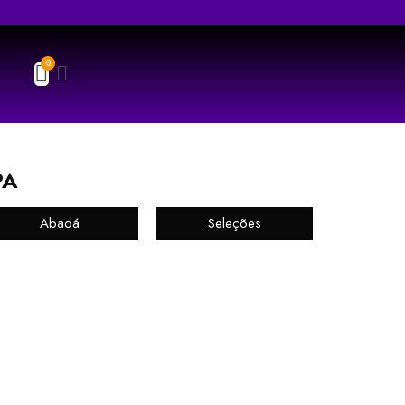
PA
Abadá
Seleções