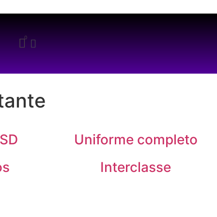
tante
PSD
Uniforme completo
os
Interclasse