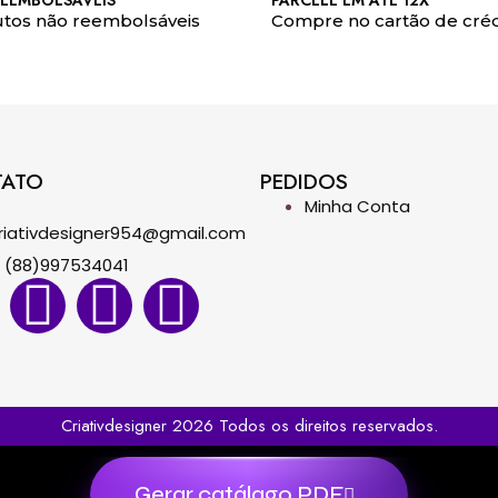
EEMBOLSÁVEIS
PARCELE EM ATÉ 12X
tos não reembolsáveis
Compre no cartão de créd
TATO
PEDIDOS
Minha Conta
riativdesigner954@gmail.com
(88)997534041
Criativdesigner 2026 Todos os direitos reservados.
Gerar catálago PDF