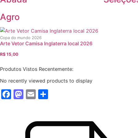
Agro
Copa do mundo 2026
Arte Vetor Camisa Inglaterra local 2026
R$
15,00
O
O
preço
preço
Produtos Vistos Recentemente:
original
atual
era:
é:
No recently viewed products to display
R$ 20,00.
R$ 15,00.
Facebook
Mastodon
Email
Share