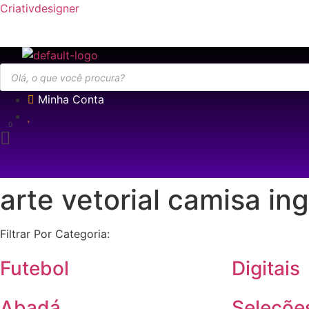
Criativdesigner
Pesquisar
produtos
Minha Conta
arte vetorial camisa ing
Filtrar Por Categoria:
Futebol
Digitais
Abadá
Seleçõe