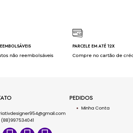
EEMBOLSÁVEIS
PARCELE EM ATÉ 12X
tos não reembolsáveis
Compre no cartão de créd
TATO
PEDIDOS
Minha Conta
riativdesigner954@gmail.com
(88)997534041