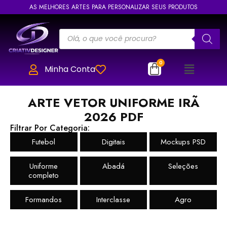
AS MELHORES ARTES PARA PERSONALIZAR SEUS PRODUTOS
Minha Conta
ARTE VETOR UNIFORME IRÃ
2026 PDF
Filtrar Por Categoria:
Futebol
Digitais
Mockups PSD
Uniforme
Abadá
Seleções
completo
Formandos
Interclasse
Agro