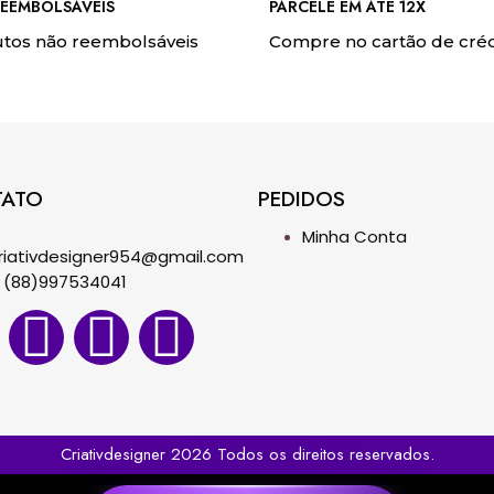
EEMBOLSÁVEIS
PARCELE EM ATÉ 12X
tos não reembolsáveis
Compre no cartão de créd
TATO
PEDIDOS
Minha Conta
riativdesigner954@gmail.com
(88)997534041
Criativdesigner 2026 Todos os direitos reservados.