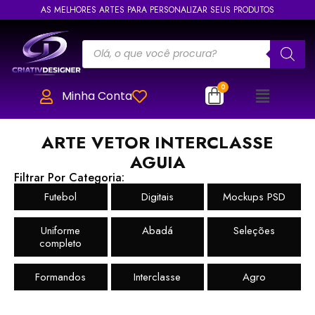
AS MELHORES ARTES PARA PERSONALIZAR SEUS PRODUTOS
Minha Conta
ARTE VETOR INTERCLASSE
AGUIA
Filtrar Por Categoria:
Futebol
Digitais
Mockups PSD
Uniforme
Abadá
Seleções
completo
Formandos
Interclasse
Agro