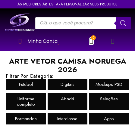
AS MELHORES ARTES PARA PERSONALIZAR SEUS PRODUTOS
Minha Conta
ARTE VETOR CAMISA NORUEGA
2026
Filtrar Por Categoria:
Futebol
Digitais
Mockups PSD
Uniforme
Abadá
Seleções
completo
Formandos
Interclasse
Agro