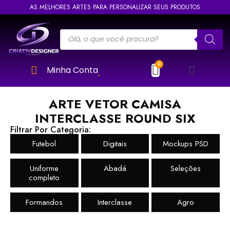
AS MELHORES ARTES PARA PERSONALIZAR SEUS PRODUTOS
Minha Conta
ARTE VETOR CAMISA
INTERCLASSE ROUND SIX
Filtrar Por Categoria:
Futebol
Digitais
Mockups PSD
Uniforme
Abadá
Seleções
completo
Formandos
Interclasse
Agro