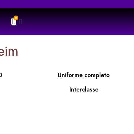
eim
D
Uniforme completo
Interclasse