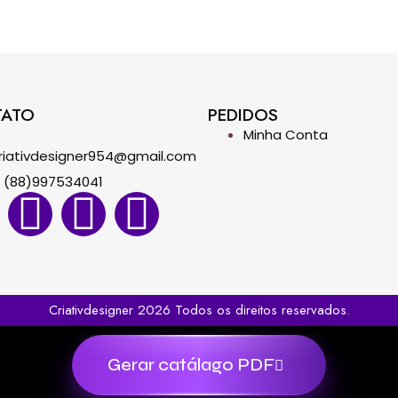
TATO
PEDIDOS
Minha Conta
riativdesigner954@gmail.com
(88)997534041
Criativdesigner 2026 Todos os direitos reservados.
Gerar catálago PDF