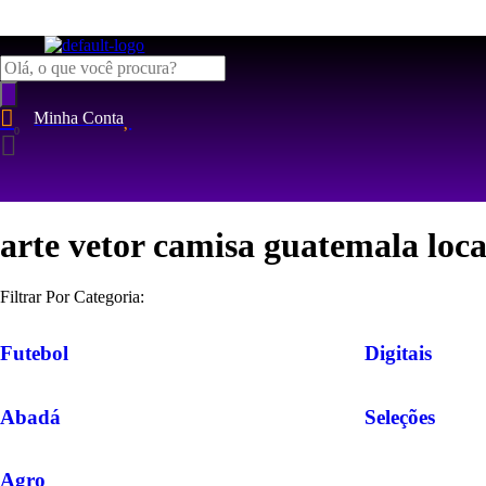
Pesquisar
produtos
Minha Conta
arte vetor camisa guatemala loca
Filtrar Por Categoria:
Futebol
Digitais
Abadá
Seleções
Agro