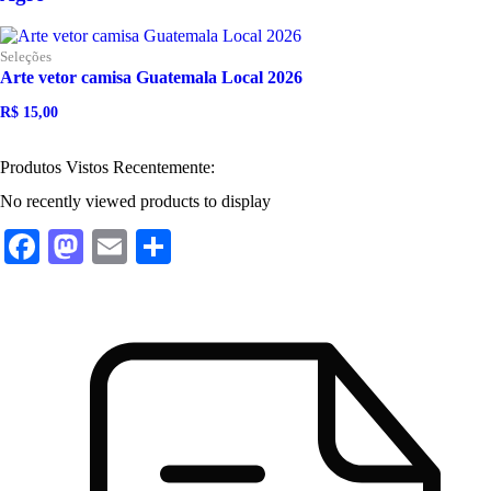
Seleções
Arte vetor camisa Guatemala Local 2026
R$
15,00
O
O
preço
preço
original
atual
Produtos Vistos Recentemente:
era:
é:
R$ 25,00.
R$ 15,00.
No recently viewed products to display
Facebook
Mastodon
Email
Share