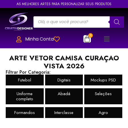
AS MELHORES ARTES PARA PERSONALIZAR SEUS PRODUTOS
Minha Conta
ARTE VETOR CAMISA CURAÇAO
VISTA 2026
Filtrar Por Categoria:
Futebol
Digitais
Mockups PSD
Uniforme
Abadá
Seleções
completo
Formandos
Interclasse
Agro