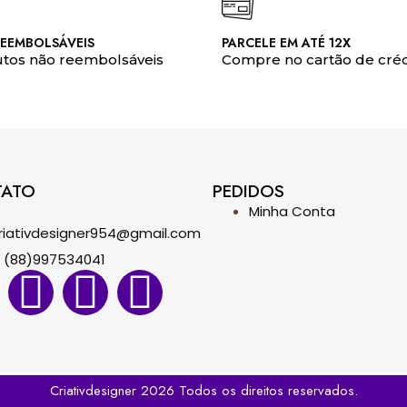
EEMBOLSÁVEIS
PARCELE EM ATÉ 12X
tos não reembolsáveis
Compre no cartão de créd
TATO
PEDIDOS
Minha Conta
riativdesigner954@gmail.com
(88)997534041
Criativdesigner 2026 Todos os direitos reservados.