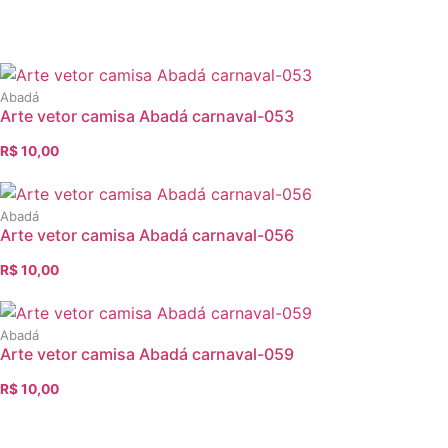
Abadá
Arte vetor camisa Abadá carnaval-053
R$
10,00
O
O
preço
preço
original
atual
Abadá
era:
é:
Arte vetor camisa Abadá carnaval-056
R$ 12,00.
R$ 10,00.
R$
10,00
O
O
preço
preço
original
atual
Abadá
era:
é:
Arte vetor camisa Abadá carnaval-059
R$ 12,00.
R$ 10,00.
R$
10,00
O
O
preço
preço
original
atual