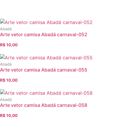
Abadá
Arte vetor camisa Abadá carnaval-052
R$
10,00
O
O
preço
preço
original
atual
Abadá
era:
é:
Arte vetor camisa Abadá carnaval-055
R$ 12,00.
R$ 10,00.
R$
10,00
O
O
preço
preço
original
atual
Abadá
era:
é:
Arte vetor camisa Abadá carnaval-058
R$ 12,00.
R$ 10,00.
R$
10,00
O
O
preço
preço
original
atual