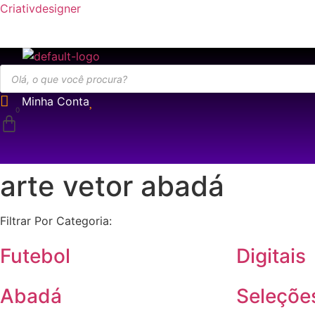
Criativdesigner
Pesquisar
produtos
Minha Conta
arte vetor abadá
Filtrar Por Categoria:
Futebol
Digitais
Abadá
Seleçõe