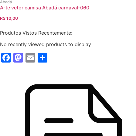
Abadá
era:
é:
Arte vetor camisa Abadá carnaval-060
R$ 12,00.
R$ 10,00.
R$
10,00
O
O
preço
preço
Produtos Vistos Recentemente:
original
atual
era:
é:
No recently viewed products to display
R$ 12,00.
R$ 10,00.
Facebook
Mastodon
Email
Share