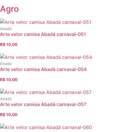
Agro
Abadá
Arte vetor camisa Abadá carnaval-051
R$
10,00
O
O
preço
preço
original
atual
Abadá
era:
é:
Arte vetor camisa Abadá carnaval-054
R$ 12,00.
R$ 10,00.
R$
10,00
O
O
preço
preço
original
atual
Abadá
era:
é:
Arte vetor camisa Abadá carnaval-057
R$ 12,00.
R$ 10,00.
R$
10,00
O
O
preço
preço
original
atual