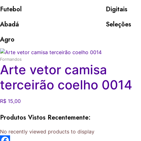
Futebol
Digitais
Abadá
Seleções
Agro
Formandos
Arte vetor camisa
terceirão coelho 0014
R$
15,00
O
O
preço
preço
Produtos Vistos Recentemente:
original
atual
era:
é:
No recently viewed products to display
R$ 25,00.
R$ 15,00.