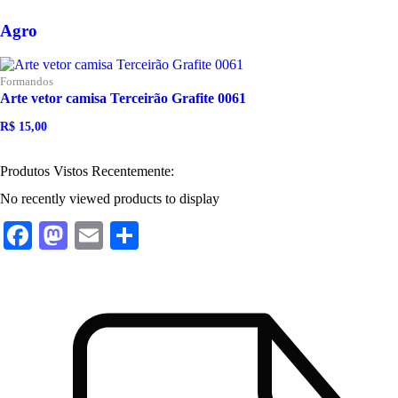
Agro
Formandos
Arte vetor camisa Terceirão Grafite 0061
R$
15,00
O
O
preço
preço
original
atual
Produtos Vistos Recentemente:
era:
é:
R$ 20,00.
R$ 15,00.
No recently viewed products to display
Facebook
Mastodon
Email
Share