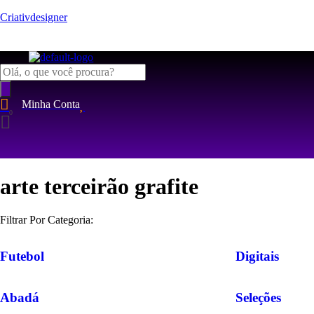
Criativdesigner
Pesquisar
produtos
Minha Conta
arte terceirão grafite
Filtrar Por Categoria:
Futebol
Digitais
Abadá
Seleções