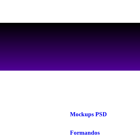
AS MELHORES ARTES PARA PERSONALIZAR SEUS PRODUTOS
Mockups PSD
Formandos