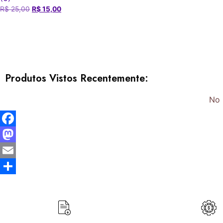
R$
25,00
R$
15,00
Produtos Vistos Recentemente:
No 
Facebook
Mastodon
Email
Share