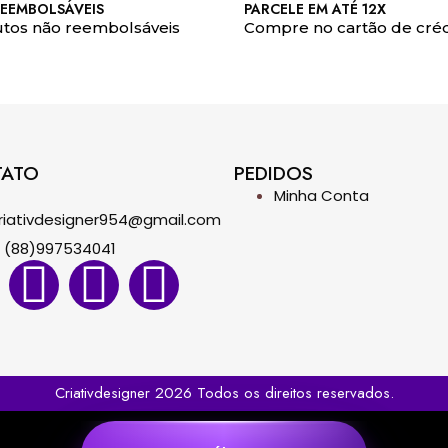
EEMBOLSÁVEIS
PARCELE EM ATÉ 12X
tos não reembolsáveis
Compre no cartão de créd
TATO
PEDIDOS
Minha Conta
riativdesigner954@gmail.com
(88)997534041
Criativdesigner 2026 Todos os direitos reservados.