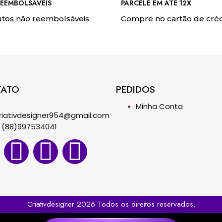
EEMBOLSÁVEIS
PARCELE EM ATÉ 12X
tos não reembolsáveis
Compre no cartão de créd
TATO
PEDIDOS
Minha Conta
riativdesigner954@gmail.com
(88)997534041
Criativdesigner 2026 Todos os direitos reservados.