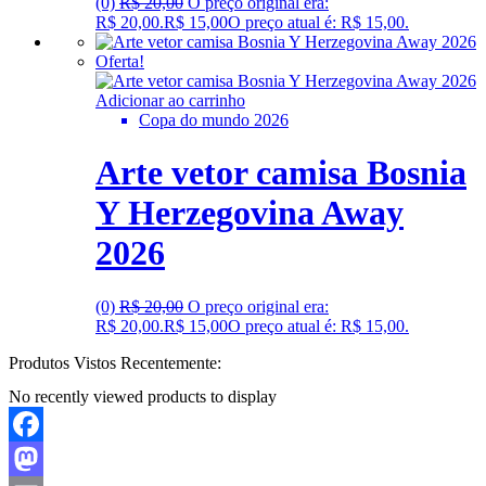
(0)
R$
20,00
O preço original era:
R$ 20,00.
R$
15,00
O preço atual é: R$ 15,00.
Oferta!
Adicionar ao carrinho
Copa do mundo 2026
Arte vetor camisa Bosnia
Y Herzegovina Away
2026
(0)
R$
20,00
O preço original era:
R$ 20,00.
R$
15,00
O preço atual é: R$ 15,00.
Produtos Vistos Recentemente:
No recently viewed products to display
Facebook