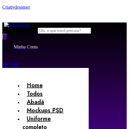
Criativdesigner
AS MELHORES ARTES PARA PERSONALIZAR SEUS PRODUTOS
Pesquisar produtos
Minha Conta
R$
0,00
Home
Todos
Abadá
Mockups PSD
Uniforme
completo