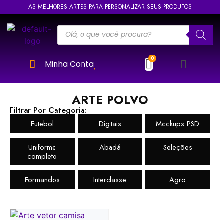
AS MELHORES ARTES PARA PERSONALIZAR SEUS PRODUTOS
Minha Conta
ARTE POLVO
Filtrar Por Categoria:
Futebol
Digitais
Mockups PSD
Uniforme
Abadá
Seleções
completo
Formandos
Interclasse
Agro