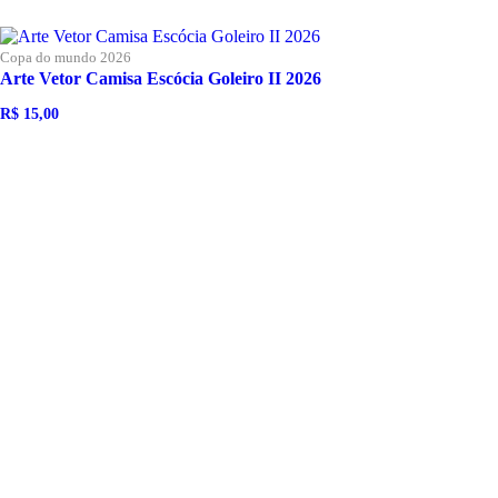
Copa do mundo 2026
Arte Vetor Camisa Escócia Goleiro II 2026
R$
15,00
O
O
preço
preço
original
atual
era:
é:
R$ 25,00.
R$ 15,00.