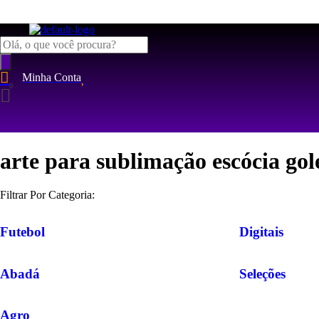
Pesquisar
produtos
Minha Conta
arte para sublimação escócia gol
Filtrar Por Categoria:
Futebol
Digitais
Abadá
Seleções
Agro