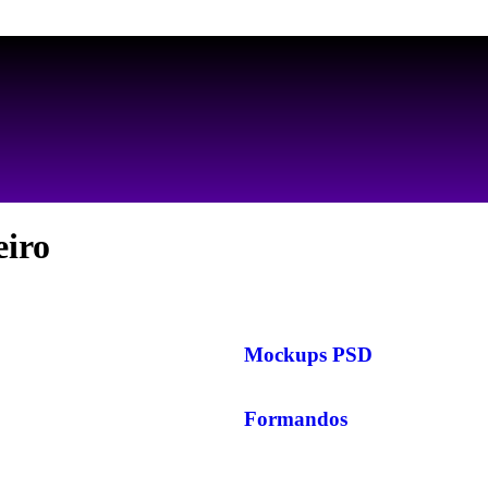
AS MELHORES ARTES PARA PERSONALIZAR SEUS PRODUTOS
eiro
Mockups PSD
Formandos