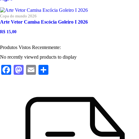
Copa do mundo 2026
Arte Vetor Camisa Escócia Goleiro I 2026
R$
15,00
O
O
preço
preço
original
atual
Produtos Vistos Recentemente:
era:
é:
R$ 25,00.
R$ 15,00.
No recently viewed products to display
Facebook
Mastodon
Email
Share