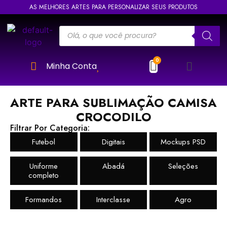
AS MELHORES ARTES PARA PERSONALIZAR SEUS PRODUTOS
Minha Conta
ARTE PARA SUBLIMAÇÃO CAMISA
CROCODILO
Filtrar Por Categoria:
Futebol
Digitais
Mockups PSD
Uniforme
Abadá
Seleções
completo
Formandos
Interclasse
Agro