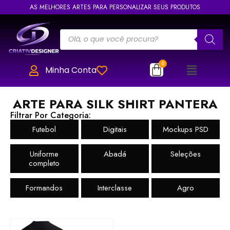
AS MELHORES ARTES PARA PERSONALIZAR SEUS PRODUTOS
Minha Conta
ARTE PARA SILK SHIRT PANTERA
Filtrar Por Categoria:
Futebol
Digitais
Mockups PSD
Uniforme
Abadá
Seleções
completo
Formandos
Interclasse
Agro