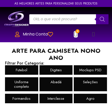
AS MELHORES ARTES PARA PERSONALIZAR SEUS PRODUTOS
Minha Conta
ARTE PARA CAMISETA NONO
ANO
Filtrar Por Categoria:
Futebol
Digitais
Mockups PSD
Uniforme
Abadá
Seleções
completo
Formandos
Interclasse
Agro