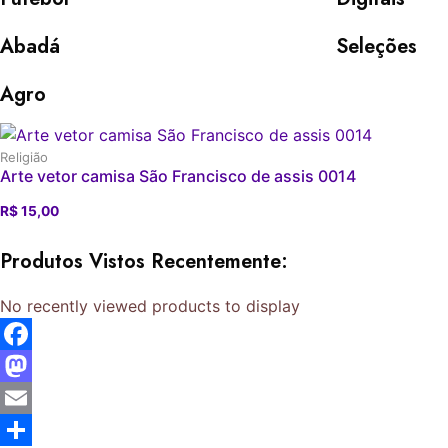
Abadá
Seleções
Agro
Religião
Arte vetor camisa São Francisco de assis 0014
R$
15,00
O
O
preço
preço
Produtos Vistos Recentemente:
original
atual
era:
é:
R$ 20,00.
R$ 15,00.
No recently viewed products to display
Facebook
Mastodon
Email