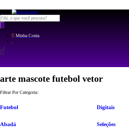
Pesquisar
produtos
Minha Conta
arte mascote futebol vetor
Filtrar Por Categoria:
Futebol
Digitais
Abadá
Seleções