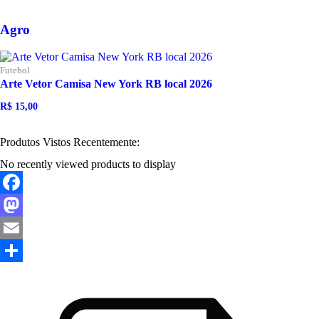
Agro
Futebol
Arte Vetor Camisa New York RB local 2026
R$
15,00
O
O
preço
preço
original
atual
Produtos Vistos Recentemente:
era:
é:
R$ 25,00.
R$ 15,00.
No recently viewed products to display
Facebook
Mastodon
Email
Share